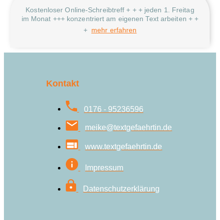
Kostenloser Online-Schreibtreff + + + jeden 1. Freitag
im Monat +++ konzentriert am eigenen Text arbeiten + +
+
mehr erfahren
Kontakt
0176 - 95236596
meike@textgefaehrtin.de
www.textgefaehrtin.de
Impressum
Datenschutzerklärung