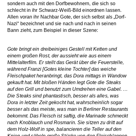
sondern auch mit den Dorfbewohnern, die sich so
schlecht in ihr Schwarz-Weiß-Bild einordnen lassen.
Allen voran ihr Nachbar Gote, der sich selbst als „Dorf-
Nazi“ bezeichnet und sie nach und nach in seinen
Bann zieht, zum Beispiel in dieser Szene:
Gote bringt ein dreibeiniges Gestell mit Ketten und
einem großen Rost, der aussieht wie aus einem
Mittelalterfilm. Er stellt das Gerät über die Feuerstelle,
während Franzi [Gotes kleine Tochter] das weiche
Fleischpaket heranbringt, das Dora mittags in Wandow
gekauft hat. Mit bloßen Händen legt Gote die Steaks
auf den Grill und benutzt zum Umdrehen eine Gabel. …
Die Steaks sind phantastisch, besser als alles, was
Dora in letzter Zeit gekocht hat, wahrscheinlich sogar
besser als das meiste, was man in Berliner Restaurants
bekommt. Das Fleisch ist saftig, die Marinade schmeckt
nach Knoblauch und Rosmarin. Sie sitzen zu dritt auf
dem Holz-Wolf in spe, balancieren die Teller auf den
Knien und säbeln große Stücke von den Fleischlappen,