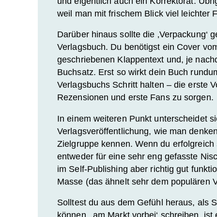
und eigentlich auch ein
Korrektorat
. Übr
weil man mit frischem Blick viel leichte
Darüber hinaus sollte die ‚Verpackung‘ 
Verlagsbuch. Du benötigst ein
Cover
vom 
geschriebenen
Klappentext
und, je nachd
Buchsatz
. Erst so wirkt dein Buch rundu
Verlagsbuchs Schritt halten – die erste 
Rezensionen und erste Fans zu sorgen.
In einem weiteren Punkt unterscheidet si
Verlagsveröffentlichung, wie man denken 
Zielgruppe
kennen. Wenn du erfolgreich s
entweder für eine sehr eng gefasste Nisc
im Self-Publishing aber richtig gut funkt
Masse (das ähnelt sehr dem populären V
Solltest du aus dem Gefühl heraus, als Se
können, ‚am Markt vorbei‘ schreiben, ist 