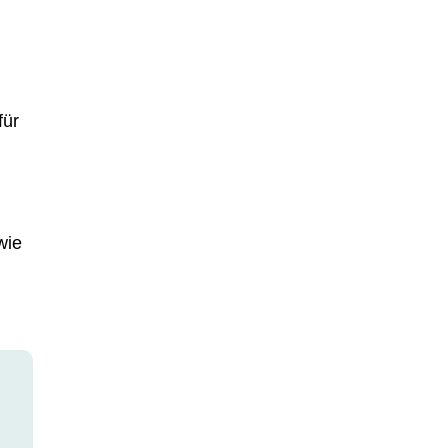
für
wie