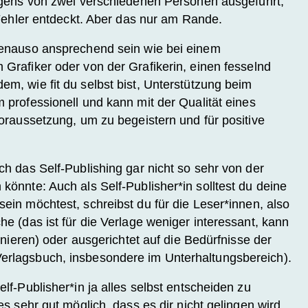
igens von zwei verschiedenen Personen ausgeführt,
r Fehler entdeckt. Aber das nur am Rande.
genauso ansprechend sein wie bei einem
Grafiker oder von der Grafikerin, einen fesselnd
em, wie fit du selbst bist, Unterstützung beim
m professionell und kann mit der Qualität eines
Voraussetzung, um zu begeistern und für positive
ch das Self-Publishing gar nicht so sehr von der
könnte: Auch als Self-Publisher*in solltest du deine
ein möchtest, schreibst du für die Leser*innen, also
he (das ist für die Verlage weniger interessant, kann
ionieren) oder ausgerichtet auf die Bedürfnisse der
erlagsbuch, insbesondere im Unterhaltungsbereich).
lf-Publisher*in ja alles selbst entscheiden zu
es sehr gut möglich, dass es dir nicht gelingen wird,