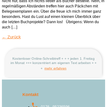
Nicht nur, dass ich nichts lieber als Bücher bestelle. Nein, in
regelmäßigen Abständen treffen hier auch Päckchen mit
Belegexemplaren ein. Über die freue ich mich immer ganz
besonders. Hast du Lust auf einen kleinen Überblick über
die letzten Buchprojekte? Dann los! Übrigens: Wenn du
auch […]
←
Zurück
Kostenloser Online-Schreibtreff + + + jeden 1. Freitag
im Monat +++ konzentriert am eigenen Text arbeiten + +
+
mehr erfahren
Kontakt
0176 - 95236596